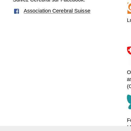
Association Cerebral Suisse
L
O
a
(
F
M